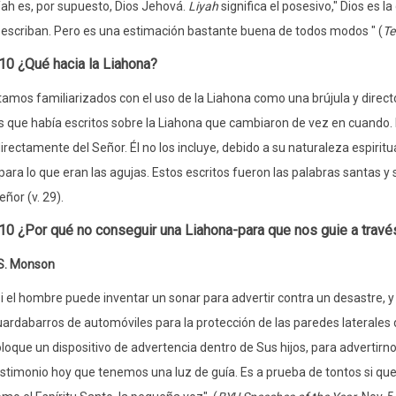
ah es, por supuesto, Dios Jehová.
Liyah
significa el posesivo," Dios es la 
 escriban. Pero es una estimación bastante buena de todos modos " (
Te
10 ¿Qué hacia la Liahona?
amos familiarizados con el uso de la Liahona como una brújula y direct
 que había escritos sobre la Liahona que cambiaron de vez en cuando. N
irectamente del Señor. Él no los incluye, debido a su naturaleza espiritua
 para lo que eran las agujas. Estos escritos fueron las palabras santas
eñor (v. 29).
10 ¿Por qué no conseguir una Liahona-para que nos guie a través
S. Monson
i el hombre puede inventar un sonar para advertir contra un desastre, 
ardabarros de automóviles para la protección de las paredes laterales
loque un dispositivo de advertencia dentro de Sus hijos, para advertirn
stimonio hoy que tenemos una luz de guía. Es a prueba de tontos si qu