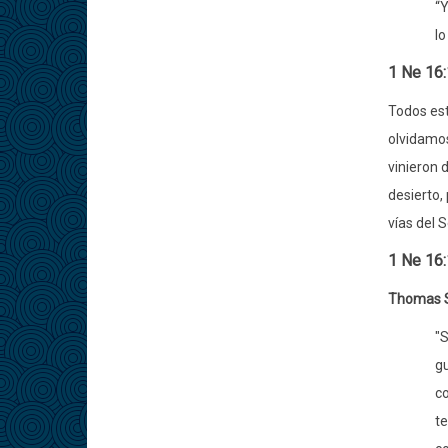
“Y
lo
1 Ne 16:
Todos est
olvidamos
vinieron d
desierto,
vías del S
1 Ne 16:
Thomas 
"S
gu
co
te