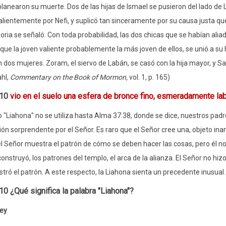
planearon su muerte. Dos de las hijas de Ismael se pusieron del lado de 
alientemente por Nefi, y suplicó tan sinceramente por su causa justa que 
isoria se señaló. Con toda probabilidad, las dos chicas que se habían al
que la joven valiente probablemente la más joven de ellos, se unió a su
dos mujeres. Zoram, el siervo de Labán, se casó con la hija mayor, y 
hl,
Commentary on the Book of Mormon,
vol. 1, p. 165)
:10
vio en el suelo una esfera de bronce fino, esmeradamente la
o "Liahona" no se utiliza hasta Alma 37:38, donde se dice, nuestros pad
ión sorprendente por el Señor. Es raro que el Señor cree una, objeto ina
el Señor muestra el patrón de cómo se deben hacer las cosas, pero él no 
construyó, los patrones del templo, el arca de la alianza. El Señor no hiz
tró el patrón. A este respecto, la Liahona sienta un precedente inusual.
10 ¿Qué significa la palabra "Liahona"?
ley