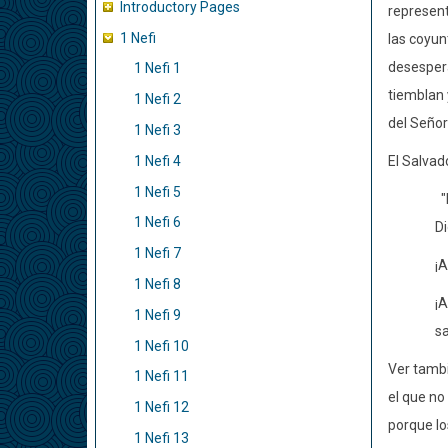
Introductory Pages
representa
1 Nefi
las coyun
desespera
1 Nefi 1
tiemblan 
1 Nefi 2
del Señor
1 Nefi 3
1 Nefi 4
El Salvad
1 Nefi 5
"
1 Nefi 6
Di
1 Nefi 7
¡A
1 Nefi 8
¡A
1 Nefi 9
sa
1 Nefi 10
Ver tambi
1 Nefi 11
el que no
1 Nefi 12
porque lo
1 Nefi 13