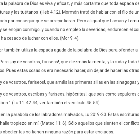
 la palabra de Dios es viva y eficaz, y más cortante que toda espada de do
turas y los tuétanos
(Heb 4,12). Mormón trató de hablar con el filo de u
do por conseguir que se arrepintieran. Pero al igual que Laman y Lemuel
y se enojan conmigo; y cuando no empleo la severidad, endurecen el cora
 ha cesado de luchar con ellos. (Mor 9: 4).
or también utiliza la espada aguda de la palabra de Dios para ofender a
Pero, ¡ay de vosotros, fariseos!, que diezmáis la menta, y la ruda y toda ho
os. Pues estas cosas os era necesario hacer, sin dejar de hacer las otras
y de vosotros, fariseos!, que amáis las primeras sillas en las sinagogas y
y de vosotros, escribas y fariseos, hipócritas!, que sois como sepulcro
ben.”. (Lu 11: 42-44, ver también el versículo 45-54).
én la parábola de los labradores malvados, Lu 20: 9-20. Estas escrituras
 halle tropiezo en mí. (Mateo 11: 6). Sólo aquellos que sienten el conflic
s obedientes no tienen ninguna razón para estar enojados.