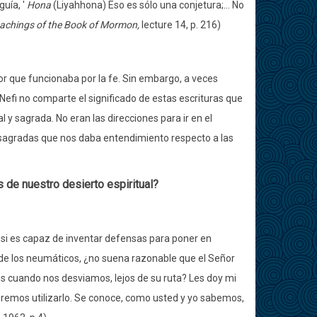
guía, '
Hona
(Liyahhona) Eso es sólo una conjetura;... No
achings of the Book of Mormon,
lecture 14, p. 216)
or que funcionaba por la fe. Sin embargo, a veces
efi no comparte el significado de estas escrituras que
l y sagrada. No eran las direcciones para ir en el
 y sagradas que nos daba entendimiento respecto a las
 de nuestro desierto espiritual?
y si es capaz de inventar defensas para poner en
 de los neumáticos, ¿no suena razonable que el Señor
os cuando nos desviamos, lejos de su ruta? Les doy mi
eremos utilizarlo. Se conoce, como usted y yo sabemos,