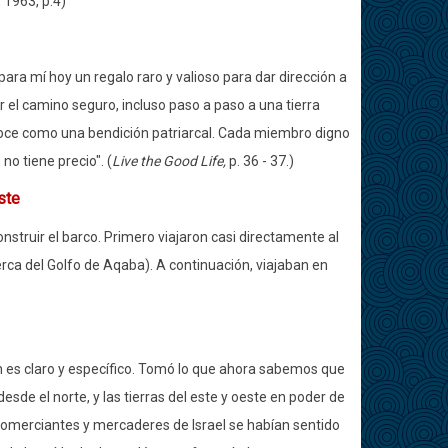
, 1963, p.4)
ra mí hoy un regalo raro y valioso para dar dirección a
r el camino seguro, incluso paso a paso a una tierra
onoce como una bendición patriarcal. Cada miembro digno
no tiene precio". (
Live the Good Life,
p. 36 - 37.)
ste
struir el barco. Primero viajaron casi directamente al
erca del Golfo de Aqaba). A continuación, viajaban en
n es claro y específico. Tomó lo que ahora sabemos que
esde el norte, y las tierras del este y oeste en poder de
os comerciantes y mercaderes de Israel se habían sentido