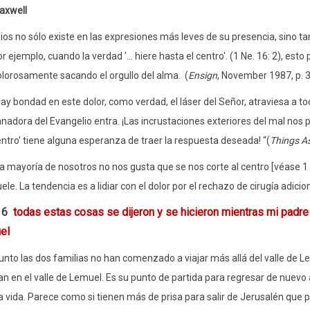
axwell
ios no sólo existe en las expresiones más leves de su presencia, sino
r ejemplo, cuando la verdad '... hiere hasta el centro'. (1 Ne. 16: 2), est
lorosamente sacando el orgullo del alma. (
Ensign
, November 1987, p. 3
ay bondad en este dolor, como verdad, el láser del Señor, atraviesa a to
nadora del Evangelio entra. ¡Las incrustaciones exteriores del mal nos p
ntro' tiene alguna esperanza de traer la respuesta deseada! “(
Things As
a mayoría de nosotros no nos gusta que se nos corte al centro [véase 1 
ele. La tendencia es a lidiar con el dolor por el rechazo de cirugía adicion
: 6
todas estas cosas se dijeron y se hicieron mientras mi padre v
el
unto las dos familias no han comenzado a viajar más allá del valle de L
n en el valle de Lemuel. Es su punto de partida para regresar de nuevo a J
a vida. Parece como si tienen más de prisa para salir de Jerusalén que par