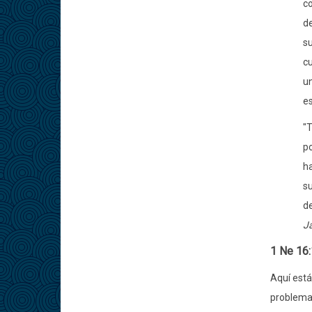
co
de
su
cu
un
e
"T
po
ha
su
de
Ja
1 Ne 16
Aquí está
problema,