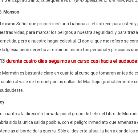
mo el Espíritu Santo, la pequeña voz". (
BYU Speeches of the Year
, Nov. 5
S. Monson
l mismo Señor que proporcionó una Liahona a Lehi ofrece para usted y pa
estras vidas, para marcar los peligros a nuestra seguridad, y para traza
ometida, pero a nuestro hogar celestial. El don al que me refiero se c
 la Iglesia tiene derecho a recibir un tesoro tan personal y preciosos que 
:13
durante cuatro días seguimos un curso casi hacia el sudsude
de Mormón es bastante claro en cuanto al curso que tomaron antes de con
rusalén al valle de Lemuel por las orillas del Mar Rojo (probablemente c
 sudsudeste.
ley
n cuanto a la dirección tomada por el grupo de Lehi del Libro de Mormó
bría sido la única salida posible, con el peligro inmediato que amenaza d
tencias al borde de la guerra. Sólo el desierto al sur, la tierra donde l