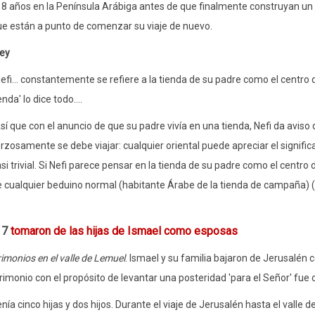
8 años en la Península Arábiga antes de que finalmente construyan un bar
ue están a punto de comenzar su viaje de nuevo.
ley
efi... constantemente se refiere a la tienda de su padre como el centro 
enda' lo dice todo....
sí que con el anuncio de que su padre vivía en una tienda, Nefi da aviso
rzosamente se debe viajar: cualquier oriental puede apreciar el signific
si trivial. Si Nefi parece pensar en la tienda de su padre como el centr
 cualquier beduino normal (habitante Árabe de la tienda de campaña) (
 7
tomaron de las hijas de Ismael como esposas
imonios en el valle de Lemuel
. Ismael y su familia bajaron de Jerusalén 
trimonio con el propósito de levantar una posteridad 'para el Señor' fu
enía cinco hijas y dos hijos. Durante el viaje de Jerusalén hasta el valle