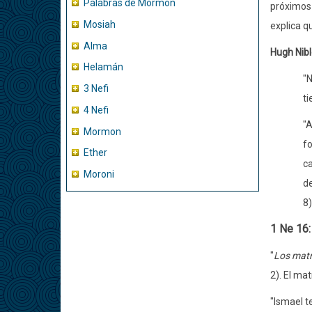
Palabras de Mormon
próximos 
Mosiah
explica q
Alma
Hugh Nib
Helamán
"N
3 Nefi
ti
4 Nefi
"A
Mormon
fo
Ether
ca
Moroni
de
8)
1 Ne 16:
"
Los matr
2). El ma
"Ismael t