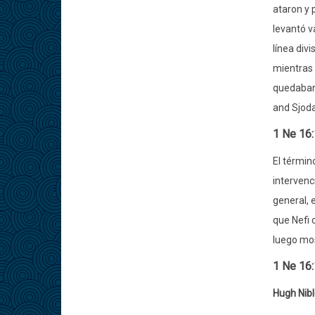
ataron y 
levantó v
línea div
mientras 
quedaban 
and Sjoda
1 Ne 16
El términ
intervenc
general, 
que Nefi 
luego mos
1 Ne 16:
Hugh Nib