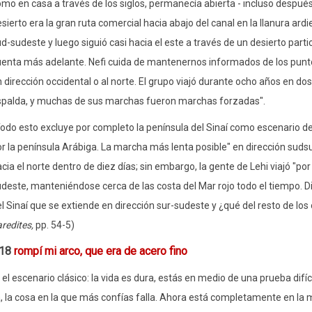
mo en casa a través de los siglos, permanecía abierta - incluso después 
sierto era la gran ruta comercial hacia abajo del canal en la llanura ard
d-sudeste y luego siguió casi hacia el este a través de un desierto parti
enta más adelante. Nefi cuida de mantenernos informados de los punto
 dirección occidental o al norte. El grupo viajó durante ocho años en dos 
spalda, y muchas de sus marchas fueron marchas forzadas".
odo esto excluye por completo la península del Sinaí como escenario de s
r la península Arábiga. La marcha más lenta posible" en dirección sudsud
cia el norte dentro de diez días; sin embargo, la gente de Lehi viajó "po
deste, manteniéndose cerca de las costa del Mar rojo todo el tiempo. Die
l Sinaí que se extiende en dirección sur-sudeste y ¿qué del resto de los
redites,
pp. 54-5)
:18
rompí mi arco, que era de acero fino
 el escenario clásico: la vida es dura, estás en medio de una prueba difíc
 la cosa en la que más confías falla. Ahora está completamente en la m