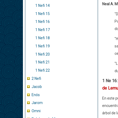
Neal A. M
1 Nefi 14
1 Nefi 15
"D
Po
1 Nefi 16
do
1 Nefi 17
1 Nefi 18
"H
1 Nefi 19
sa
ce
1 Nefi 20
1 Nefi 21
"L
1 Nefi 22
du
2 Nefi
1 Ne 16
Jacob
de Lemu
Enós
En este p
Jarom
encuentra
Omni
árbol de l