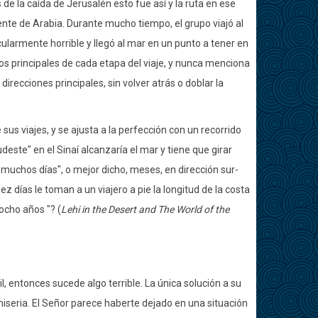
de la caída de Jerusalén esto fue así y la ruta en ese
iente de Arabia. Durante mucho tiempo, el grupo viajó al
cularmente horrible y llegó al mar en un punto a tener en
s principales de cada etapa del viaje, y nunca menciona
direcciones principales, sin volver atrás o doblar la
us viajes, y se ajusta a la perfección con un recorrido
este" en el Sinaí alcanzaría el mar y tiene que girar
r muchos días", o mejor dicho, meses, en dirección sur-
z días le toman a un viajero a pie la longitud de la costa
 ocho años "?
(
Lehi in the Desert and The World of the
il, entonces sucede algo terrible. La única solución a su
iseria. El Señor parece haberte dejado en una situación