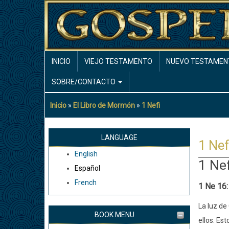
Pasar
al
contenido
principal
MAIN
INICIO
VIEJO TESTAMENTO
NUEVO TESTAMEN
NAVIGATION
SOBRE/CONTACTO
Inicio
El Libro de Mormón
1 Nefi
Sobrescribir
enlaces
de
LANGUAGE
1 Nef
ayuda
English
a
1 Nef
Español
la
French
navegación
1 Ne 16:
La luz de
BOOK MENU
ellos. Es