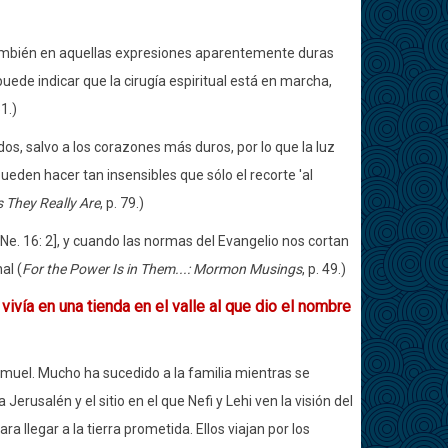
 también en aquellas expresiones aparentemente duras
o puede indicar que la cirugía espiritual está en marcha,
1.)
dos, salvo a los corazones más duros, por lo que la luz
ueden hacer tan insensibles que sólo el recorte 'al
 They Really Are
, p. 79.)
Ne. 16: 2], y cuando las normas del Evangelio nos cortan
al (
For the Power Is in Them...: Mormon Musings
, p. 49.)
ivía en una tienda en el valle al que dio el nombre
emuel. Mucho ha sucedido a la familia mientras se
erusalén y el sitio en el que Nefi y Lehi ven la visión del
a llegar a la tierra prometida. Ellos viajan por los