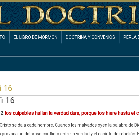
TO
EL LIBRO DE MORMON
DOCTRINA Y CONVENIOS
PERLA 
i 16
i 16
 2
los culpables hallan la verdad dura, porque los hiere hasta el c
 Cristo se da a cada hombre. Cuando los malvados oyen la palabra de Dios
to provoca un doloroso conflicto entre la verdad y el espíritu de rebelió