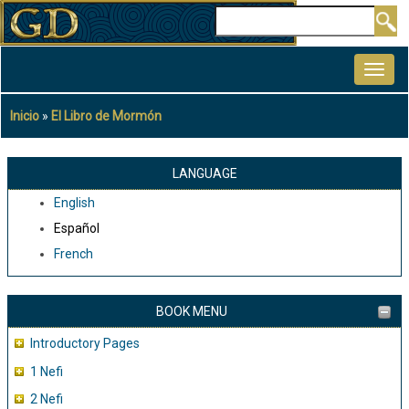
Pasar
Buscar
al
MAIN
contenido
NAVIGATION
principal
Inicio
El Libro de Mormón
Sobrescribir
enlaces
de
LANGUAGE
ayuda
English
a
Español
la
French
navegación
BOOK MENU
Introductory Pages
1 Nefi
2 Nefi