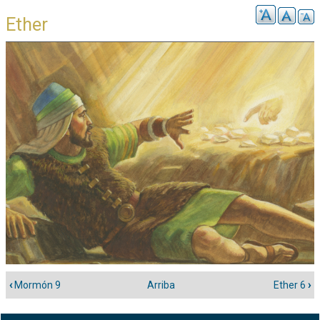
Ether
‹
Mormón 9
Arriba
Ether 6
›
Enlaces
transversales