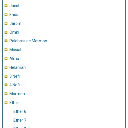
Jacob
Enós
Jarom
Omni
Palabras de Mormon
Mosiah
Alma
Helamán
3 Nefi
4 Nefi
Mormon
Ether
Ether 6
Ether 7