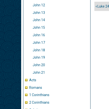
John 12
‹
Luke 2
Enlac
John 13
trans
de
John 14
libro
John 15
para
John 16
John
John 17
John 18
John 19
John 20
John 21
Acts
Romans
1 Corinthians
2 Corinthians