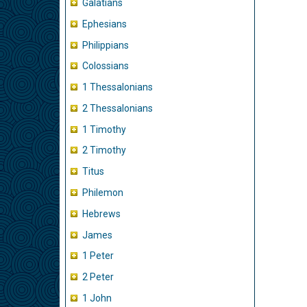
Galatians
Ephesians
Philippians
Colossians
1 Thessalonians
2 Thessalonians
1 Timothy
2 Timothy
Titus
Philemon
Hebrews
James
1 Peter
2 Peter
1 John