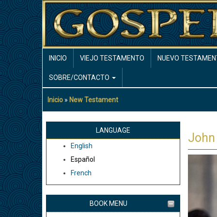
Pasar
al
contenido
principal
MAIN
INICIO
VIEJO TESTAMENTO
NUEVO TESTAMEN
NAVIGATION
SOBRE/CONTACTO
Inicio
New Testament
Sobrescribir
enlaces
de
LANGUAGE
John
ayuda
English
a
Español
la
French
navegación
BOOK MENU