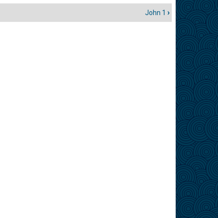
John 1
›