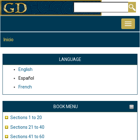
Pasar
Buscar
al
MAIN
contenido
NAVIGATION
principal
Inicio
Sobrescribir
enlaces
de
LANGUAGE
ayuda
English
a
Español
la
French
navegación
BOOK MENU
Sections 1 to 20
Sections 21 to 40
Sections 41 to 60