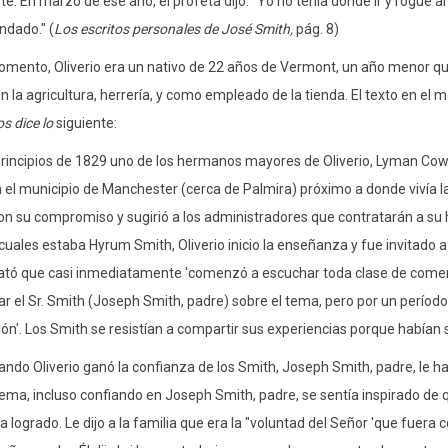
e. En marzo de ese año, el profeta dijo: "Yo no tenía dónde ir y rogué al
dado." (
Los escritos personales de José Smith,
pág. 8)
mento, Oliverio era un nativo de 22 años de Vermont, un año menor que 
en la agricultura, herrería, y como empleado de la tienda. El texto en el 
s dice lo
siguiente:
ipios de 1829 uno de los hermanos mayores de Oliverio, Lyman Cowder
 el municipio de Manchester (cerca de Palmira) próximo a donde vivía 
on su compromiso y sugirió a los administradores que contratarán a su 
 cuales estaba Hyrum Smith, Oliverio inicio la enseñanza y fue invitado 
ató que casi inmediatamente 'comenzó a escuchar toda clase de comen
r el Sr. Smith (Joseph Smith, padre) sobre el tema, pero por un período
ón'. Los Smith se resistían a compartir sus experiencias porque habían s
liverio ganó la confianza de los Smith, Joseph Smith, padre, le habló
tema, incluso confiando en Joseph Smith, padre, se sentía inspirado de qu
ía logrado. Le dijo a la familia que era la "voluntad del Señor 'que fuera