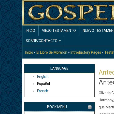
Pasar
al
contenido
principal
MAIN
INICIO
VIEJO TESTAMENTO
NUEVO TESTAMEN
NAVIGATION
SOBRE/CONTACTO
Inicio
El Libro de Mormón
Introductory Pages
Testi
Sobrescribir
enlaces
de
LANGUAGE
Antec
ayuda
English
a
Ante
Español
la
French
navegación
Oliverio 
Harmony, 
BOOK MENU
que Marti