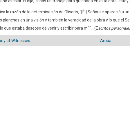
año escolar. Él dijo,' si hay un trabajo para que haga en esta obra, estoy
ica la razón de la determinación de Oliverio, "[Él] Señor se apareció a u
s planchas en una visión y también la veracidad de la obra y lo que el S
r lo que estaba deseoso de venir y escribir para mí "... (E
scritos personale
ny of Witnesses
Arriba
es
versales
ground
ery