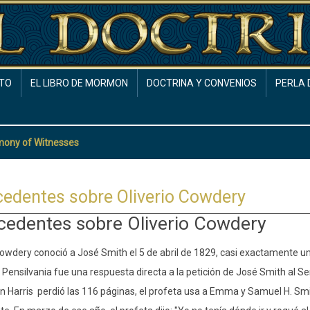
TO
EL LIBRO DE MORMON
DOCTRINA Y CONVENIOS
PERLA 
mony of Witnesses
edentes sobre Oliverio Cowdery
cedentes sobre Oliverio Cowdery
Cowdery conoció a José Smith el 5 de abril de 1829, casi exactamente un 
Pensilvania fue una respuesta directa a la petición de José Smith al S
n Harris
perdió las 116 páginas, el profeta usa a Emma y Samuel H. Smi