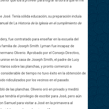
 Señor que iba a proveer para lograr la obra a que él me
José. Tenía sólida educación; su preparación incluía
manual de La
Historia de la Iglesia en el cumplimiento de
y, fue contratado para enseñar en la escuela del
la familia de Joseph Smith. Lyman fue incapaz de
hermano Oliverio. Aprobado por el Consejo Directivo,
a unirse en la casa de Joseph Smith, el padre de Lucy
tarios sobre las planchas, y pronto comenzó a
 considerable de tiempo no tuvo éxito en la obtención de
ido ridiculizados por los vecinos en el pasado.
 de las planchas. Oliverio oró en privado y meditó
e tendría el privilegio de escribir para José, pero aún
 con Samuel para visitar a José en la primavera al