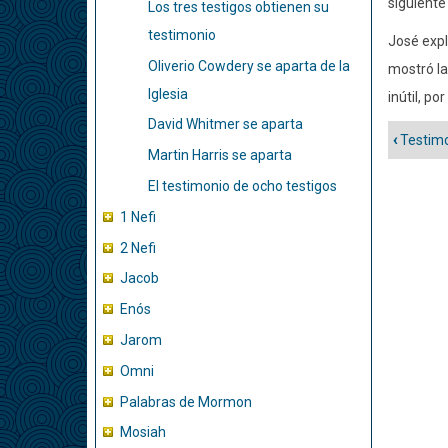
siguiente 
Los tres testigos obtienen su
testimonio
José expl
Oliverio Cowdery se aparta de la
mostró la
Iglesia
inútil, po
David Whitmer se aparta
‹
Testimo
Enlac
Martin Harris se aparta
trans
El testimonio de ocho testigos
de
1 Nefi
libro
para
2 Nefi
Back
Jacob
on
Enós
Oliver
Jarom
Cowd
Omni
Palabras de Mormon
Mosiah