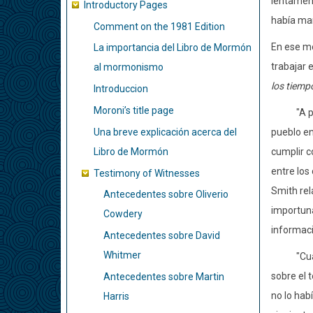
lentament
Introductory Pages
había man
Comment on the 1981 Edition
En ese mo
La importancia del Libro de Mormón
trabajar 
al mormonismo
los tiempo
Introduccion
Moroni’s title page
"A princ
Una breve explicación acerca del
pueblo en
Libro de Mormón
cumplir c
entre los
Testimony of Witnesses
Smith rel
Antecedentes sobre Oliverio
importuna
Cowdery
informaci
Antecedentes sobre David
Whitmer
"Cuando O
sobre el 
Antecedentes sobre Martin
no lo hab
Harris