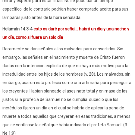
mirar y esperar para estar listas. No se pudo dar un tiempo
específico, de lo contrario podrían haber comprado aceite para sus
lámparas justo antes de la hora señalada.
Helamán 14:3-4
esto os daré por señal... habrá un día y una noche y
un día, como si fuera un solo día
Raramente se dan señales a los malvados para convertirlos. Sin
embargo, las señales en el nacimiento y muerte de Cristo fueron
dadas con la intención explícita de que no haya más motivo para la
incredulidad entre los hijos de los hombres (v. 28). Los malvados, sin
embargo, usaron esta profecía como una artimaña para perseguir a
los creyentes. Habían planeado el asesinato total y en masa de los
justos si la profecía de Samuel no se cumplía. sucedió que los
incrédulos fijaron un día en el cual se habría de aplicar la pena de
muerte a todos aquellos que creyeran en esas tradiciones, a menos
que se verificase la señal que había indicado el profeta Samuel. (3
Ne 1:9).