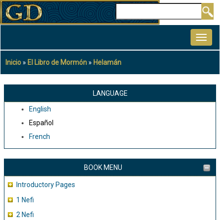
Pasar
Buscar
al
MAIN
contenido
NAVIGATION
principal
Inicio
El Libro de Mormón
Helamán
Sobrescribir
enlaces
de
LANGUAGE
ayuda
English
a
Español
la
French
navegación
BOOK MENU
Introductory Pages
1 Nefi
2 Nefi