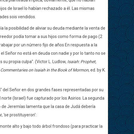
órica planteada implica, obviamente, que no habían
ijos de Israel lo habían rechazado a él. Las mismas
dades sois vendidos.
a la posibilidad de aliviar su deuda mediante la venta de
 acreedor podía tomar a sus hijos como forma de pago (2
rabajar por un número fijo de años En respuesta a la
el Señor no está en deuda con nadie y por lo tanto no se
es su propia culpa".
(Victor L. Ludlow,
Isaiah: Prophet,
Commentaries on Isaiah in the Book of Mormon
, ed. by K.
on" del Señor en dos grandes fases representadas por su
 norte (Israel) fue capturado por los Asirios. La segunda
rio de Jeremías lamenta que la casa de Judá debería
 'se prostituyeron':
o monte alto y bajo todo árbol frondoso (para practicar la