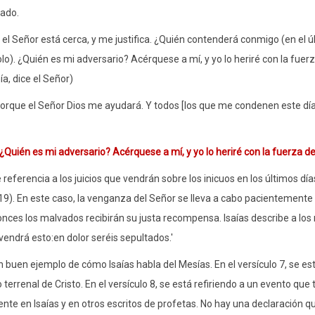
ado.
 el Señor está cerca, y me justifica. ¿Quién contenderá conmigo (en el
lo). ¿Quién es mi adversario? Acérquese a mí, y yo lo heriré con la fuer
a, dice el Señor)
orque el Señor Dios me ayudará. Y todos [los que me condenen este día] e
¿Quién es mi adversario? Acérquese a mí, y yo lo heriré con la fuerza d
 referencia a los juicios que vendrán sobre los inicuos en los últimos dí
9). En este caso, la venganza del Señor se lleva a cabo pacientemen
nces los malvados recibirán su justa recompensa. Isaías describe a los 
endrá esto:en dolor seréis sepultados.'
n buen ejemplo de cómo Isaías habla del Mesías. En el versículo 7, se est
o terrenal de Cristo. En el versículo 8, se está refiriendo a un evento q
e en Isaías y en otros escritos de profetas. No hay una declaración qu