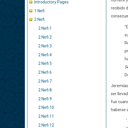
hombre y 
Introductory Pages
recibido 
1 Nefi
consecuen
2 Nefi
"E
2 Nefi 1
s
2 Nefi 2
R
2 Nefi 3
p
2 Nefi 4
ha
2 Nefi 5
S
2 Nefi 6
D
2 Nefi 7
Jeremías 
2 Nefi 8
ser lleva
2 Nefi 9
fue cuand
2 Nefi 10
haberse a
2 Nefi 11
'
2 Nefi 12