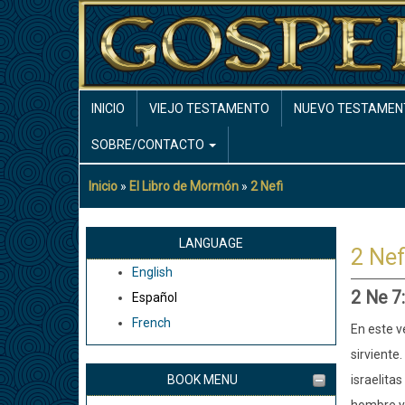
Pasar
al
contenido
principal
MAIN
INICIO
VIEJO TESTAMENTO
NUEVO TESTAMEN
NAVIGATION
SOBRE/CONTACTO
Inicio
El Libro de Mormón
2 Nefi
Sobrescribir
enlaces
de
LANGUAGE
2 Nef
ayuda
English
a
2 Ne 7
Español
la
French
navegación
En este v
sirviente.
BOOK MENU
israelita