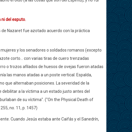
ió el oído (a las cosas que son del Espíritu), y no fui
 ni del esputo.
ús de Nazaret fue azotado acuerdo con la práctica
las mujeres y los senadores o soldados romanos (excepto
zote corto... con varias tiras de cuero trenzadas
ierro o trozos afilados de huesos de ovejas fueron atadas
tenía las manos atadas a un poste vertical. Espalda,
uno que alternaban posiciones. La severidad de la
e debilitar a la víctima a un estado justo antes del
burlaban de su víctima".
("On the Physical Death of
. 255, no. 11, p. 1457)
emente. Cuando Jesús estaba ante Caifás y el Sanedrín,