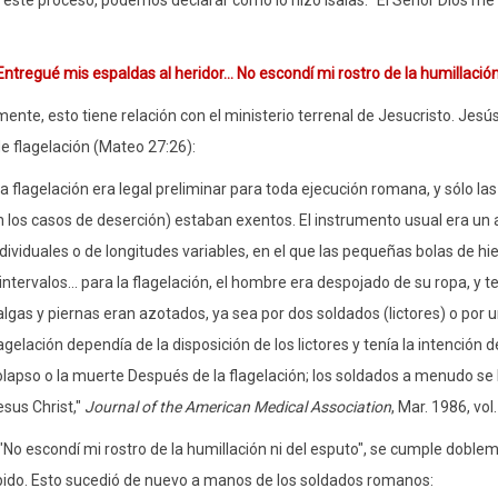
este proceso, podemos declarar como lo hizo Isaías: "El Señor Dios me abr
Entregué mis espaldas al heridor... No escondí mi rostro de la humillación
ente, esto tiene relación con el ministerio terrenal de Jesucristo. Jes
 flagelación (Mateo 27:26):
La flagelación era legal preliminar para toda ejecución romana, y sólo 
 los casos de deserción) estaban exentos. El instrumento usual era un a
dividuales o de longitudes variables, en el que las pequeñas bolas de h
intervalos... para la flagelación, el hombre era despojado de su ropa, y 
algas y piernas eran azotados, ya sea por dos soldados (lictores) o por 
agelación dependía de la disposición de los lictores y tenía la intención d
olapso o la muerte Después de la flagelación; los soldados a menudo se 
esus Christ,"
Journal of the American Medical Association
, Mar. 1986, vol
 "No escondí mi rostro de la humillación ni del esputo", se cumple dobl
ido. Esto sucedió de nuevo a manos de los soldados romanos: