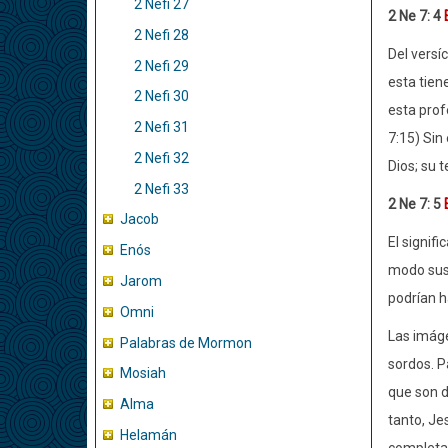
2 Nefi 27
2 Ne 7: 4
2 Nefi 28
Del versíc
2 Nefi 29
esta tien
2 Nefi 30
esta prof
2 Nefi 31
7:15) Sin
2 Nefi 32
Dios; su t
2 Nefi 33
2 Ne 7: 5
Jacob
El signif
Enós
modo sus 
Jarom
podrían h
Omni
Las imáge
Palabras de Mormon
sordos. P
Mosiah
que son d
Alma
tanto, Je
Helamán