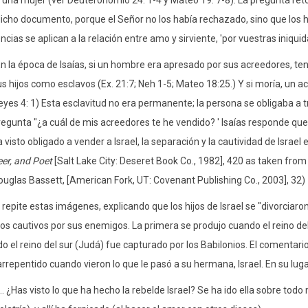
una mujer (ver Deuteronomio 24: 1-4 y Mateo 19: 7-8). La pregunta ret
dicho documento, porque el Señor no los había rechazado, sino que los h
cias se aplican a la relación entre amo y sirviente, 'por vuestras iniqui
n la época de Isaías, si un hombre era apresado por sus acreedores, tení
us hijos como esclavos (Ex. 21:7; Neh 1-5; Mateo 18:25.) Y si moría, un
eyes 4: 1) Esta esclavitud no era permanente; la persona se obligaba a t
regunta "¿a cuál de mis acreedores te he vendido? ' Isaías responde que 
 visto obligado a vender a Israel, la separación y la cautividad de Israel 
eer, and Poet
[Salt Lake City: Deseret Book Co., 1982], 420 as taken from
ouglas Bassett, [American Fork, UT: Covenant Publishing Co., 2003], 32)
repite estas imágenes, explicando que los hijos de Israel se "divorciar
dos cautivos por sus enemigos. La primera se produjo cuando el reino del
o el reino del sur (Judá) fue capturado por los Babilonios. El comenta
rrepentido cuando vieron lo que le pasó a su hermana, Israel. En su lugar,
... ¿Has visto lo que ha hecho la rebelde Israel? Se ha ido ella sobre tod