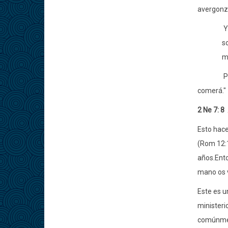
avergonz
Y
so
mí
P
comerá."
2 Ne 7: 8
Esto hace
(Rom 12:1
años.Ento
mano os v
Este es u
ministeri
comúnment