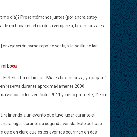
 último día)? Presentémonos juntos (por ahora estoy
za de mi boca (en el día de la venganza, la venganza es
nvejecerán como ropa de vestir, y la polilla se los
e mi boca.
as. El Señor ha dicho que 'Mía es la venganza, yo pagaré"
te en reserva durante aproximadamente 2000
malvados en los versículos 9-11 y luego promete, 'De mi
á refiriendo a un evento que tuvo lugar durante el
ue tendrá lugar durante su segunda venida. Esto se hace
e deje en claro que estos eventos ocurrirán en dos