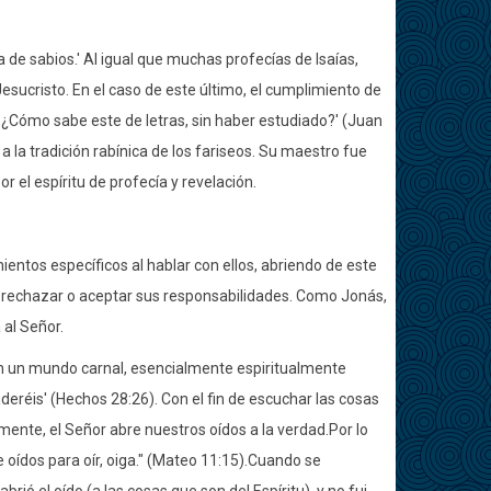
gua de sabios.' Al igual que muchas profecías de Isaías,
Jesucristo. En el caso de este último, el cumplimiento de
: ¿Cómo sabe este de letras, sin haber estudiado?' (Juan
 la tradición rabínica de los fariseos. Su maestro fue
r el espíritu de profecía y revelación.
mientos específicos al hablar con ellos, abriendo de este
e rechazar o aceptar sus responsabilidades. Como Jonás,
 al Señor.
n un mundo carnal, esencialmente espiritualmente
deréis' (Hechos 28:26). Con el fin de escuchar las cosas
mente, el Señor abre nuestros oídos a la verdad.Por lo
e oídos para oír, oiga." (Mateo 11:15).Cuando se