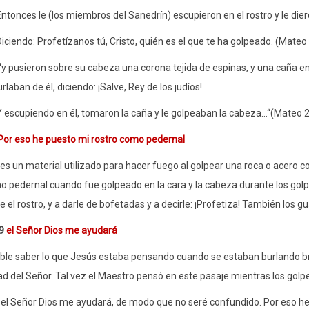
Entonces le (los miembros del Sanedrín) escupieron en el rostro y le die
ciendo: Profetízanos tú, Cristo, quién es el que te ha golpeado. (Mateo
y pusieron sobre su cabeza una corona tejida de espinas, y una caña en 
rlaban de él, diciendo: ¡Salve, Rey de los judíos!
 escupiendo en él, tomaron la caña y le golpeaban la cabeza...“(Mateo 2
Por eso he puesto mi rostro como pedernal
es un material utilizado para hacer fuego al golpear una roca o acero co
 pedernal cuando fue golpeado en la cara y la cabeza durante los golp
rle el rostro, y a darle de bofetadas y a decirle: ¡Profetiza! También los
-9
el Señor Dios me ayudará
ble saber lo que Jesús estaba pensando cuando se estaban burlando bruta
d del Señor. Tal vez el Maestro pensó en este pasaje mientras los golpes
l Señor Dios me ayudará, de modo que no seré confundido. Por eso he 