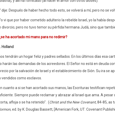
olatría), y allí ha fornicado (al hacer el amor con otros dioses).
Y dije: Después de haber hecho todo esto, se volverá a mí; pero no se vol
o vi que por haber cometido adulterio la rebelde Israel, yo la había desp
e divorcio; pero no tuvo temor su pérfida hermana Judá, sino que también
¿se ha acortado mi mano para no redimir?
. Holland
ños tendrán un hogar feliz y padres sellados. En los últimos días esa car
o harán las demandas de los acreedores. El Señor no está en deuda con 
recio por la salvación de Israel y el establecimiento de Sión. Su ira se a
n vendidos como esclavos.
En cuanto a si se han acortado sus manos, las Escrituras testifican rep
uficiente. Siempre puede reclamar y abrazar al Israel que ama. A pesar 
orta, afloja o se ha retenido".
(
Christ and the New Covenant
, 84-85, as
ormon
, ed. by K. Douglas Bassett, [American Fork, UT: Covenant Publishi