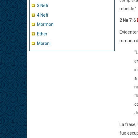
completa 
3 Nefi
rebelde.'
4 Nefi
2 Ne 7: 6
Mormon
Evidentem
Ether
romana de
Moroni
"
en
in
a 
n
fl
c
J
La frase,
fue escup