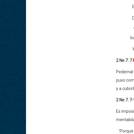
Di
“
bu
Y
2 Ne 7: 7
Pedernal 
puso como
y a cubri
2 Ne 7: 7
Es imposi
mentalida
'Porque e