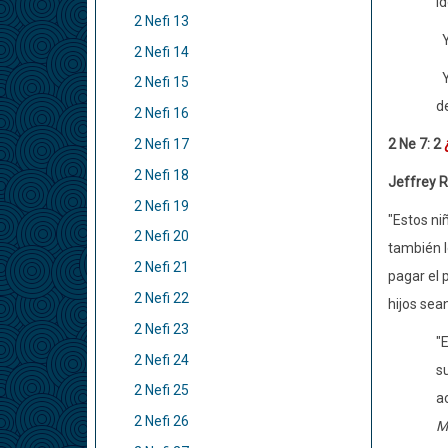
id
2 Nefi 13
2 Nefi 14
Y
2 Nefi 15
d
2 Nefi 16
2 Nefi 17
2 Ne 7: 2
2 Nefi 18
Jeffrey R
2 Nefi 19
"Estos ni
2 Nefi 20
también l
2 Nefi 21
pagar el p
2 Nefi 22
hijos sea
2 Nefi 23
"
2 Nefi 24
s
2 Nefi 25
ac
2 Nefi 26
M