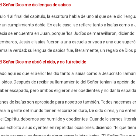
El Señor Dios me dio lengua de sabios
ulo 4 al final del capítulo, la escritura habla de uno al que se le dio 'len
e un cumplimiento doble. En este caso, se refiere tanto a Isaías como a 
ecía se encuentra en Juan, porque 'los Judíos se maravillaron, diciendo
 embargo, Jesús e Isaías fueron a una escuela privada y una que superó a
ema la verdad; su lengua de sabios fue, literalmente, un regalo de Dios po
El Señor Dios me abrió el oído, y no fui rebelde
icado aquí es que el Señor les dio tanto a Isaías como a Jesucristo llama
oídos. Después de recibir su llamamiento del Señor tenían la opción d
aber escapado, pero ambos eligieron ser obedientes y no dar la espalda
nes de Isaías son apropiado para nosotros también. Todos nacemos e
ara la gente del mundo tienen el corazón duro, De oído oiréis, y no enten
el Espíritu, debemos ser humilde y obedientes. Cuando lo somos, literal
sús exhortó a sus oyentes en repetidas ocasiones, diciendo: "El que tien