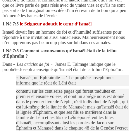
que ce livre parle de gens réels avec de vraies vies et qu’ils ne sont
pas sortis de l’imagination excitée d’un écrivain de fiction qui a peu
fréquenté les bancs de l’école.
1 Né 7:5
le Seigneur adoucit le cœur d’Ismaël
Ismaël devait être un homme de foi et d’humilité suffisantes pour
répondre à une invitation aussi audacieuse. Malheureusement nous
n’en apprenons pas beaucoup plus sur lui dans ces annales.
1 Né 7:5 Comment savons-nous qu’Ismaël était de la tribu
d’Éphraïm ?
Dans «
Les articles de foi
»
James E. Talmage indique que le
prophète Joseph a enseigné qu’Ismaël était de la tribu d’Ephraïm :
« Ismaël, un Éphraïmite. – ‘ Le prophète Joseph nous
informa que le récit de Léhi était
contenu sur les cent seize pages qui furent traduites en
premier et ensuite volées, et dont un abrégé nous est donné
dans le premier livre de Néphi, récit individuel de Néphi, qui
est lui-même de la lignée de Manassé; mais qu'Ismaël était de
la lignée d'Éphraïm, et que ses fils se marièrent dans la
famille de Léhi et les fils de Léhi épousèrent les filles
d'Ismaël, accomplissant ainsi les paroles de Jacob sur
Éphraïm et Manassé dans le chapitre 48 de la Genèse [verset