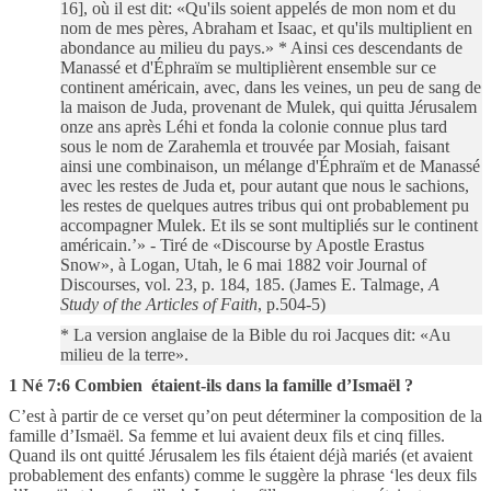
16], où il est dit: «Qu'ils soient appelés de mon nom et du
nom de mes pères, Abraham et Isaac, et qu'ils multiplient en
abondance au milieu du pays.» * Ainsi ces descendants de
Manassé et d'Éphraïm se multiplièrent ensemble sur ce
continent américain, avec, dans les veines, un peu de sang de
la maison de Juda, provenant de Mulek, qui quitta Jérusalem
onze ans après Léhi et fonda la colonie connue plus tard
sous le nom de Zarahemla et trouvée par Mosiah, faisant
ainsi une combinaison, un mélange d'Éphraïm et de Manassé
avec les restes de Juda et, pour autant que nous le sachions,
les restes de quelques autres tribus qui ont probablement pu
accompagner Mulek. Et ils se sont multipliés sur le continent
américain.’» - Tiré de «Discourse by Apostle Erastus
Snow», à Logan, Utah, le 6 mai 1882 voir Journal of
Discourses, vol. 23, p. 184, 185.
(James E. Talmage,
A
Study of the Articles of Faith
, p.504-5)
* La version anglaise de la Bible du roi Jacques dit: «Au
milieu de la terre».
1 Né 7:6 Combien
étaient-ils dans la famille d’Ismaël ?
C’est à partir de ce verset qu’on peut déterminer la composition de la
famille d’Ismaël. Sa femme et lui avaient deux fils et cinq filles.
Quand ils ont quitté Jérusalem les fils étaient déjà mariés (et avaient
probablement des enfants) comme le suggère la phrase ‘les deux fils