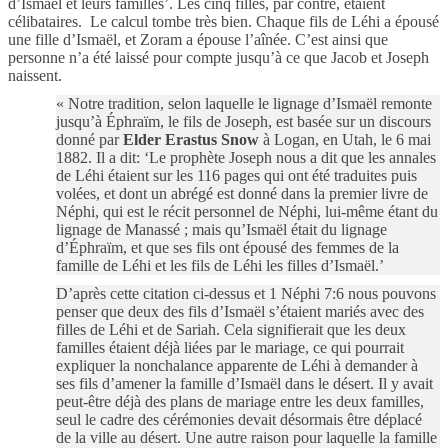
d’Ismaël et leurs familles’. Les cinq filles, par contre, étaient
célibataires.
Le calcul tombe très bien. Chaque fils de Léhi a épousé
une fille d’Ismaël, et Zoram a épouse l’aînée. C’est ainsi que
personne n’a été laissé pour compte jusqu’à ce que Jacob et Joseph
naissent.
« Notre tradition, selon laquelle le lignage d’Ismaël remonte
jusqu’à Éphraïm, le fils de Joseph, est basée sur un discours
donné par
Elder Erastus Snow
à Logan, en Utah, le 6 mai
1882. Il a dit: ‘Le prophète Joseph nous a dit que les annales
de Léhi étaient sur les 116 pages qui ont été traduites puis
volées, et dont un abrégé est donné dans la premier livre de
Néphi, qui est le récit personnel de Néphi, lui-même étant du
lignage de Manassé ; mais qu’Ismaël était du lignage
d’Éphraïm, et que ses fils ont épousé des femmes de la
famille de Léhi et les fils de Léhi les filles d’Ismaël.’
D’après cette citation ci-dessus et 1 Néphi 7:6 nous pouvons
penser que deux des fils d’Ismaël s’étaient mariés avec des
filles de Léhi et de Sariah. Cela signifierait que les deux
familles étaient déjà liées par le mariage, ce qui pourrait
expliquer la nonchalance apparente de Léhi à demander à
ses fils d’amener la famille d’Ismaël dans le désert. Il y avait
peut-être déjà des plans de mariage entre les deux familles,
seul le cadre des cérémonies devait désormais être déplacé
de la ville au désert. Une autre raison pour laquelle la famille