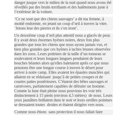
danger jusque vers le milieu de la nuit quand nous avons été
réveillés par des bruits terrifiants et des halètements juste à
l’extérieur de la voiture.
‘Ce ne sont que des chiens sauvages’ a dit ma femme, à
moitié endormie, en jetant un coup d’œil à travers la vitre.
‘Jetons leur des pierres et ils s’en iront’.
Un deuxième coup d’œil plus attentif nous a glacés de peur.
Il y avait deux énormes hyènes noires, deux fois plus
grandes que tous les chiens que nous ayons jamais vus, et
bien plus grandes que ces hyènes à taches brunes observées
dans les zoos. Leurs poitrines de la taille d’un tonneau se
soulevaient et leurs longues langues pendaient de leurs
bouches béantes alors qu'elles haletaient après ce
que nous
pensions être une longue course à travers le désert pour
arriver à notre camp. Elles avaient les épaules musclées qui
allaient en se réduisant
jusqu’à de petites croupes et de
courtes pattes
postérieures. C'étaient des bêtes sauvages et
carnivores, parfaitement capables de détruire un homme.
Comme la lune était pleine nous pouvions les voir très
distinctement à 15 pieds (environ 4,5 mètres)
de nous. Leurs
yeux jaunâtres brillaient dans le noir et leurs oreilles pointues
se dressaient toutes
droites et étaient dirigées vers nous.
Comme nous étions
sans protection il nous fallait faire