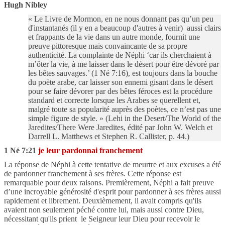
Hugh Nibley
«
Le Livre de Mormon, en ne nous donnant pas qu’un peu
d'instantanés (il y en a beaucoup d'autres à venir)
aussi clairs
et frappants de la vie dans un autre monde
,
fournit une
preuve pittoresque mais convaincante de sa propre
authenticité. La complainte de Néphi ‘car ils cherchaient à
m’ôter la vie, à me laisser dans le désert pour être dévoré par
les bêtes sauvages.’ (1 Né 7:16), est toujours dans la bouche
du poète arabe, car laisser son ennemi gisant dans le désert
pour se faire dévorer par des bêtes féroces est la procédure
standard et correcte lorsque les Arabes se querellent et,
malgré toute sa popularité auprès des poètes, ce n’est pas une
simple figure de style. »
(Lehi in the Desert/The World of the
Jaredites/There Were Jaredites, édité par John W. Welch et
Darrell L. Matthews et Stephen R. Callister, p. 44.)
1 Né 7:21
je leur pardonnai franchement
La réponse de Néphi à cette tentative de meurtre et aux excuses a été
de pardonner franchement à ses frères. Cette réponse est
remarquable pour deux raisons. Premièrement, Néphi a fait preuve
d’une incroyable générosité d'esprit pour pardonner à ses frères aussi
rapidement et librement. Deuxièmement, il avait compris qu'ils
avaient non seulement péché contre lui, mais aussi contre Dieu,
nécessitant qu'ils prient
le Seigneur leur Dieu pour recevoir le