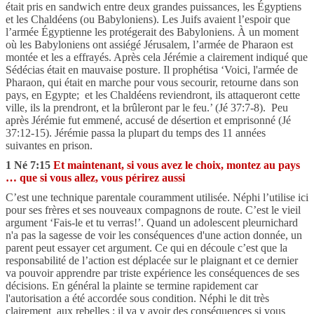
était pris en sandwich entre deux grandes puissances, les Égyptiens
et les Chaldéens (ou Babyloniens). Les Juifs avaient l’espoir que
l’armée Égyptienne les protégerait des Babyloniens. À un moment
où les Babyloniens ont assiégé Jérusalem, l’armée de Pharaon est
montée et les a effrayés. Après cela Jérémie a clairement indiqué que
Sédécias était en mauvaise posture. Il prophétisa ‘
Voici, l'armée de
Pharaon, qui était en marche pour vous secourir, retourne dans son
pays, en Egypte;
et les Chaldéens reviendront, ils attaqueront cette
ville, ils la prendront, et la brûleront par le feu.’ (Jé 37:7-8).
Peu
après Jérémie fut emmené, accusé de désertion et emprisonné (Jé
37:12-15). Jérémie passa la plupart du temps des 11 années
suivantes en prison.
1 Né 7:15
Et maintenant, si vous avez le choix, montez au pays
… que si vous allez, vous périrez aussi
C’est une technique parentale couramment utilisée. Néphi l’utilise ici
pour ses frères et ses nouveaux compagnons de route. C’est le vieil
argument ‘Fais-le et tu verras!’.
Quand un adolescent pleurnichard
n'a pas la sagesse de voir les conséquences d'une action donnée, un
parent peut essayer cet argument. Ce qui en découle c’est que la
responsabilité de l’action est déplacée sur le plaignant et ce dernier
va pouvoir apprendre par triste expérience les conséquences de ses
décisions. En général la plainte se termine rapidement car
l'autorisation a été accordée sous condition. Néphi le dit très
clairement aux rebelles ; il va y avoir des conséquences si vous