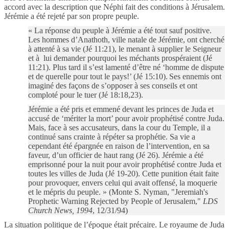
accord avec la description que Néphi fait des conditions à Jérusalem.
Jérémie a été rejeté par son propre peuple.
« La réponse du peuple à Jérémie a été tout sauf positive.
Les hommes d’Anathoth, ville natale de Jérémie, ont cherché
à attenté à sa vie (Jé 11:21), le menant à supplier le Seigneur
et à
lui demander pourquoi les méchants prospéraient (Jé
11:21). Plus tard il s’est lamenté d’être né ‘h
omme de dispute
et de querelle pour tout le pays!’ (Jé 15:10).
Ses ennemis ont
imaginé des façons de s’opposer à ses conseils et ont
comploté pour le tuer (Jé 18:18,23).
Jérémie a été pris et emmené devant les princes de Juda et
accusé de ‘mériter la mort’ pour avoir prophétisé contre Juda.
Mais, face à ses accusateurs, dans la cour du Temple, il a
continué sans crainte à répéter sa prophétie. Sa vie a
cependant été épargnée en raison de l’intervention, en sa
faveur, d’un officier de haut rang (Jé 26). Jérémie a été
emprisonné pour la nuit pour avoir prophétisé contre Juda et
toutes les villes de Juda (Jé 19-20). Cette punition était faite
pour provoquer, envers celui qui avait offensé, la moquerie
et le mépris du peuple. »
(Monte S. Nyman, "Jeremiah's
Prophetic Warning Rejected by People of Jerusalem,"
LDS
Church News, 1994
, 12/31/94)
La situation politique de l’époque était précaire. Le royaume de Juda