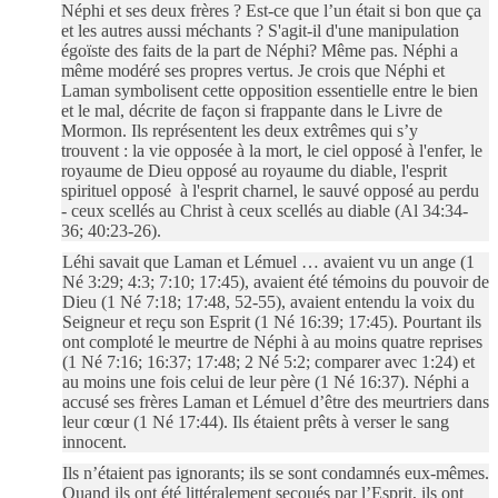
Néphi et ses deux frères ? Est-ce que l’un était si bon que ça
et les autres aussi méchants ? S'agit-il d'une manipulation
égoïste des faits de la part de Néphi? Même pas. Néphi a
même modéré ses propres vertus. Je crois que Néphi et
Laman symbolisent cette opposition essentielle entre le bien
et le mal, décrite de façon si frappante dans le Livre de
Mormon. Ils représentent les deux extrêmes qui s’y
trouvent : la vie opposée à la mort, le ciel opposé à l'enfer, le
royaume de Dieu opposé au royaume du diable, l'esprit
spirituel opposé
à l'esprit charnel, le sauvé opposé au perdu
- ceux scellés au Christ à ceux scellés au diable
(Al 34:34-
36; 40:23-26).
Léhi savait que Laman et Lémuel … avaient vu un ange (1
Né 3:29; 4:3; 7:10; 17:45), avaient été témoins du pouvoir de
Dieu (1 Né 7:18; 17:48, 52-55), avaient entendu la voix du
Seigneur et reçu son Esprit (1 Né 16:39; 17:45). Pourtant
ils
ont comploté le meurtre de Néphi à au moins quatre reprises
(1 Né 7:16; 16:37; 17:48; 2 Né 5:2; comparer avec 1:24) et
au moins une fois celui de leur père (1 Né 16:37). Néphi a
accusé ses frères Laman et Lémuel d’être des meurtriers dans
leur cœur (1 Né 17:44). Ils étaient prêts à verser le sang
innocent.
Ils n’étaient pas ignorants; ils se sont condamnés eux-mêmes.
Quand ils ont été littéralement secoués par l’Esprit, ils ont